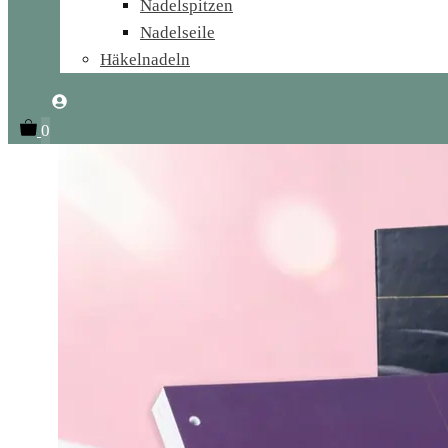
Nadelspitzen
Nadelseile
Häkelnadeln
0