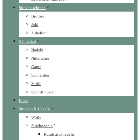
Stickmaschinen
Brother
Juki
Zubehör
Nähbedarf
Nadeln
Nützliches
Garne
Schneiden
Stoffe
Schnittmuster
Kurse
Stricken & Häkeln
Wolle
Stricknadeln
Rundstricknadeln