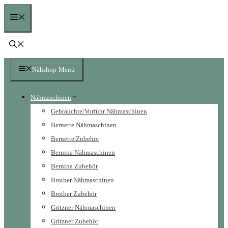
Zum
Menü
Inhalt
springen
Nähshop-Menü
Nähmaschinen
Gebrauchte/Vorführ Nähmaschinen
Bernette Nähmaschinen
Bernette Zubehör
Bernina Nähmaschinen
Bernina Zubehör
Brother Nähmaschinen
Brother Zubehör
Gritzner Nähmaschinen
Gritzner Zubehör