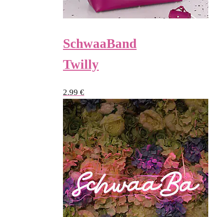
SchwaaBand
Twilly
2.99
€