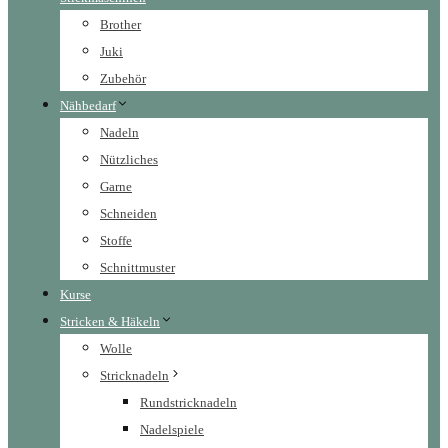
Brother
Juki
Zubehör
Nähbedarf
Nadeln
Nützliches
Garne
Schneiden
Stoffe
Schnittmuster
Kurse
Stricken & Häkeln
Wolle
Stricknadeln
Rundstricknadeln
Nadelspiele