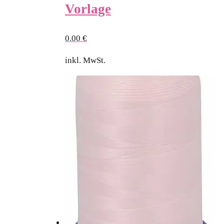
Vorlage
0.00
€
inkl. MwSt.