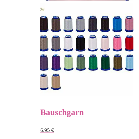
Bauschgarn
6.95
€