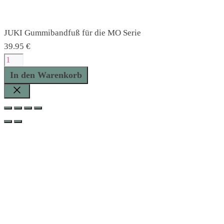
JUKI Gummibandfuß für die MO Serie
39.95
€
JUKI
Gummibandfuß
In den Warenkorb
für
die
Schließen
MO
Serie
Menge