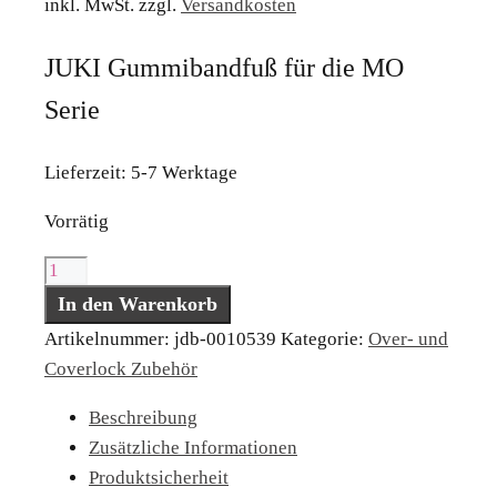
inkl. MwSt.
zzgl.
Versandkosten
JUKI Gummibandfuß für die MO
Serie
Lieferzeit:
5-7 Werktage
Vorrätig
JUKI
Gummibandfuß
In den Warenkorb
für
Artikelnummer:
jdb-0010539
Kategorie:
Over- und
die
Coverlock Zubehör
MO
Beschreibung
Serie
Zusätzliche Informationen
Menge
Produktsicherheit