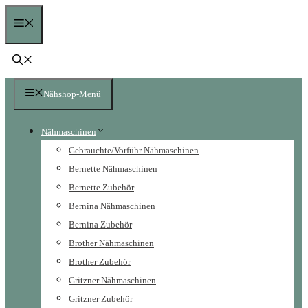
Zum
Menü
Inhalt
springen
Nähshop-Menü
Nähmaschinen
Gebrauchte/Vorführ Nähmaschinen
Bernette Nähmaschinen
Bernette Zubehör
Bernina Nähmaschinen
Bernina Zubehör
Brother Nähmaschinen
Brother Zubehör
Gritzner Nähmaschinen
Gritzner Zubehör