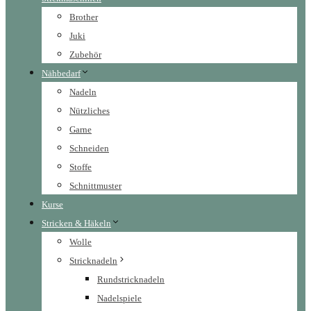
Brother
Juki
Zubehör
Nähbedarf
Nadeln
Nützliches
Garne
Schneiden
Stoffe
Schnittmuster
Kurse
Stricken & Häkeln
Wolle
Stricknadeln
Rundstricknadeln
Nadelspiele