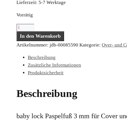
Lieferzeit:
5-7 Werktage
Vorrätig
baby
lock
In den Warenkorb
Paspelfuß
Artikelnummer:
jdb-00085590
Kategorie:
Over- und C
3
Beschreibung
mm
Zusätzliche Informationen
für
Produktsicherheit
Cover
und
Kombi
Beschreibung
Menge
baby lock Paspelfuß 3 mm für Cover u