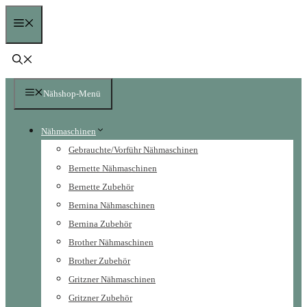
Zum
Menü
Inhalt
springen
Nähshop-Menü
Nähmaschinen
Gebrauchte/Vorführ Nähmaschinen
Bernette Nähmaschinen
Bernette Zubehör
Bernina Nähmaschinen
Bernina Zubehör
Brother Nähmaschinen
Brother Zubehör
Gritzner Nähmaschinen
Gritzner Zubehör