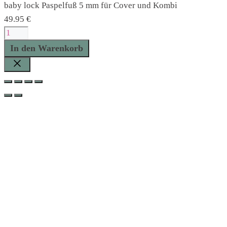
baby lock Paspelfuß 5 mm für Cover und Kombi
49.95
€
baby
lock
In den Warenkorb
Paspelfuß
5
Schließen
mm
für
Cover
und
Kombi
Menge