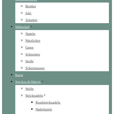
Brother
Juki
Zubehör
Nähbedarf
Nadeln
Nützliches
Garne
Schneiden
Stoffe
Schnittmuster
Kurse
Stricken & Häkeln
Wolle
Stricknadeln
Rundstricknadeln
Nadelspiele