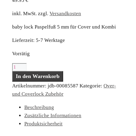
49.95
€
inkl. MwSt.
zzgl.
Versandkosten
baby lock Paspelfuß 5 mm für Cover und Kombi
Lieferzeit:
5-7 Werktage
Vorrätig
baby
lock
In den Warenkorb
Paspelfuß
Artikelnummer:
jdb-00085587
Kategorie:
Over-
5
und Coverlock Zubehör
mm
Beschreibung
für
Zusätzliche Informationen
Cover
Produktsicherheit
und
Kombi