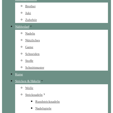
Brother
Juki
Zubehör
Nähbedarf
Nadeln
Nützliches
Garne
Schneiden
Stoffe
Schnittmuster
Kurse
Stricken & Häkeln
Wolle
Stricknadeln
Rundstricknadeln
Nadelspiele