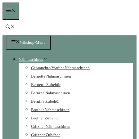
Zum
Menü
Inhalt
springen
Nähshop-Menü
Nähmaschinen
Gebrauchte/Vorführ Nähmaschinen
Bernette Nähmaschinen
Bernette Zubehör
Bernina Nähmaschinen
Bernina Zubehör
Brother Nähmaschinen
Brother Zubehör
Gritzner Nähmaschinen
Gritzner Zubehör