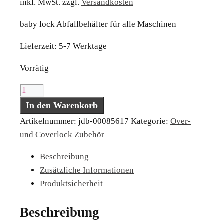
inkl. MwSt.
zzgl.
Versandkosten
baby lock Abfallbehälter für alle Maschinen
Lieferzeit:
5-7 Werktage
Vorrätig
baby
lock
In den Warenkorb
Abfallbehälter
Artikelnummer:
jdb-00085617
Kategorie:
Over-
für
und Coverlock Zubehör
alle
Beschreibung
Maschinen
Zusätzliche Informationen
Menge
Produktsicherheit
Beschreibung