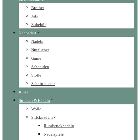
Brother
Juki
Zubehör
Nähbedarf
Nadeln
Nützliches
Garne
Schneiden
Stoffe
Schnittmuster
Kurse
Stricken & Häkeln
Wolle
Stricknadeln
Rundstricknadeln
Nadelspiele