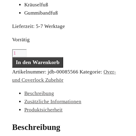
Kräuselfuß
Gummibandfuß
Lieferzeit:
5-7 Werktage
Vorrätig
baby
lock
In den Warenkorb
Füßchen
Artikelnummer:
jdb-00085566
Kategorie:
Over-
Set
und Coverlock Zubehör
für
Beschreibung
Overlockmaschinen
Zusätzliche Informationen
Menge
Produktsicherheit
Beschreibung