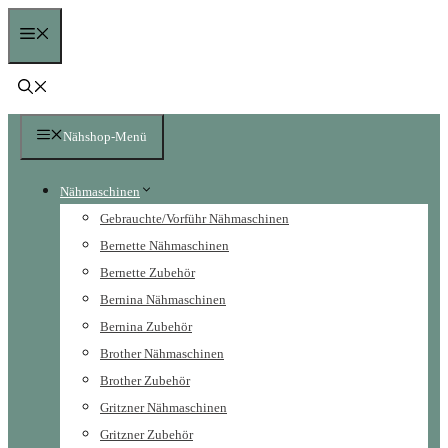
Zum
Menü
Inhalt
springen
Nähshop-Menü
Nähmaschinen
Gebrauchte/Vorführ Nähmaschinen
Bernette Nähmaschinen
Bernette Zubehör
Bernina Nähmaschinen
Bernina Zubehör
Brother Nähmaschinen
Brother Zubehör
Gritzner Nähmaschinen
Gritzner Zubehör