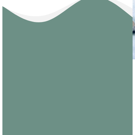
baby lock
baby lock
Coverfuß für
Paspelfuß
desire3,
5mm für
Evolution,
Overlock
Ovation,
44.95
€