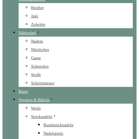
Brother
Juki
Zubehör
Nähbedarf
Nadeln
Nützliches
Garne
Schneiden
Stoffe
Schnittmuster
Kurse
Stricken & Häkeln
Wolle
Stricknadeln
Rundstricknadeln
Nadelspiele