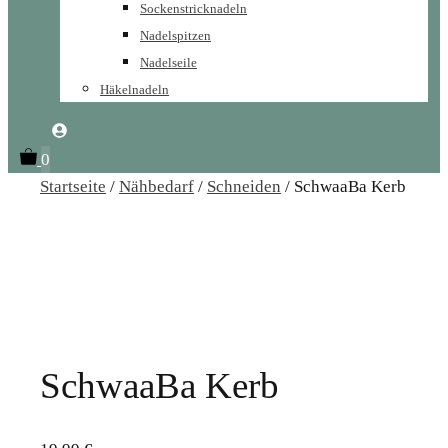
Sockenstricknadeln
Nadelspitzen
Nadelseile
Häkelnadeln
0
Startseite
/
Nähbedarf
/
Schneiden
/ SchwaaBa Kerb
SchwaaBa Kerb