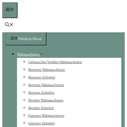
Zum
Menü
Inhalt
springen
Nähshop-Menü
Nähmaschinen
Gebrauchte/Vorführ Nähmaschinen
Bernette Nähmaschinen
Bernette Zubehör
Bernina Nähmaschinen
Bernina Zubehör
Brother Nähmaschinen
Brother Zubehör
Gritzner Nähmaschinen
Gritzner Zubehör