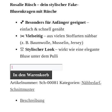
Rosalie Rüsch – dein stylischer Fake-
Blusenkragen mit Rüsche
💕
Besonders für Anfänger geeignet
–
einfach & schnell genäht
✂️
Vielseitig
– aus vielen Stoffarten nähbar
(z. B. Baumwolle, Musselin, Jersey)
👚
Stylischer Look
– wirkt wie eine elegante
Bluse unter dem Pulli
Rosalie
Rüsch
In den Warenkorb
Menge
Artikelnummer:
Sch-00081
Kategorien:
Nähbedarf
,
Schnittmuster
Beschreibung