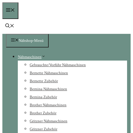
Zum
Menü
Inhalt
springen
Nähshop-Menü
Nähmaschinen
Gebrauchte/Vorführ Nähmaschinen
Bernette Nähmaschinen
Bernette Zubehör
Bernina Nähmaschinen
Bernina Zubehör
Brother Nähmaschinen
Brother Zubehör
Gritzner Nähmaschinen
Gritzner Zubehör