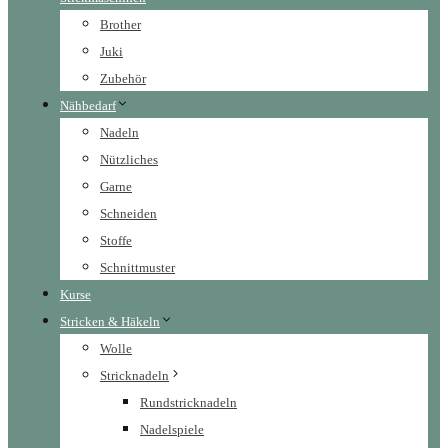
Brother
Juki
Zubehör
Nähbedarf
Nadeln
Nützliches
Garne
Schneiden
Stoffe
Schnittmuster
Kurse
Stricken & Häkeln
Wolle
Stricknadeln
Rundstricknadeln
Nadelspiele