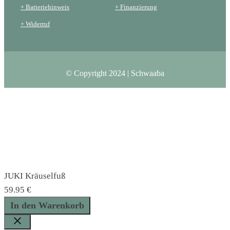
+ Batteriehinweis
+ Finanzierung
+ Widerruf
© Copyright 2024 | Schwaaba
JUKI Kräuselfuß
59.95
€
JUKI
In den Warenkorb
Kräuselfuß