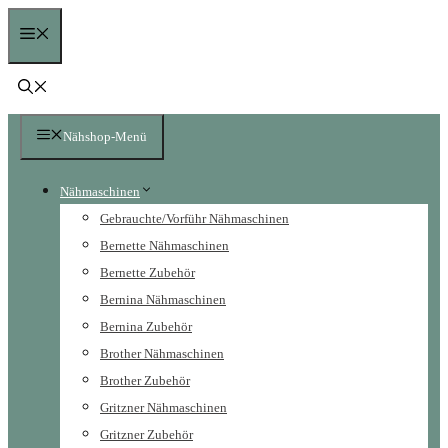
Zum
Menü
Inhalt
springen
Nähshop-Menü
Nähmaschinen
Gebrauchte/Vorführ Nähmaschinen
Bernette Nähmaschinen
Bernette Zubehör
Bernina Nähmaschinen
Bernina Zubehör
Brother Nähmaschinen
Brother Zubehör
Gritzner Nähmaschinen
Gritzner Zubehör