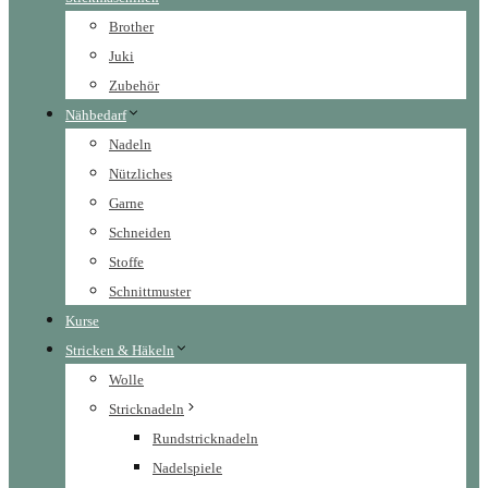
Brother
Juki
Zubehör
Nähbedarf
Nadeln
Nützliches
Garne
Schneiden
Stoffe
Schnittmuster
Kurse
Stricken & Häkeln
Wolle
Stricknadeln
Rundstricknadeln
Nadelspiele