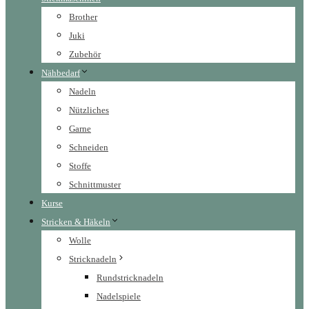
Brother
Juki
Zubehör
Nähbedarf
Nadeln
Nützliches
Garne
Schneiden
Stoffe
Schnittmuster
Kurse
Stricken & Häkeln
Wolle
Stricknadeln
Rundstricknadeln
Nadelspiele