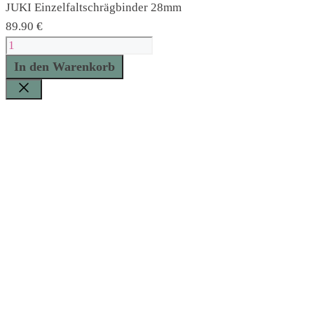
JUKI Einzelfaltschrägbinder 28mm
89.90
€
JUKI
Einzelfaltschrägbinder
In den Warenkorb
28mm
Menge
Schließen