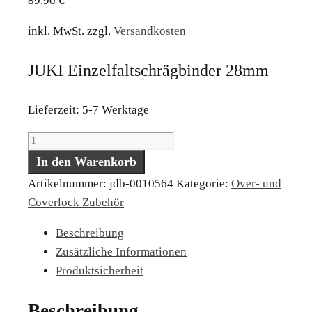
89.90
€
inkl. MwSt.
zzgl.
Versandkosten
JUKI Einzelfaltschrägbinder 28mm
Lieferzeit:
5-7 Werktage
JUKI
Einzelfaltschrägbinder
In den Warenkorb
28mm
Artikelnummer:
jdb-0010564
Kategorie:
Over- und
Menge
Coverlock Zubehör
Beschreibung
Zusätzliche Informationen
Produktsicherheit
Beschreibung