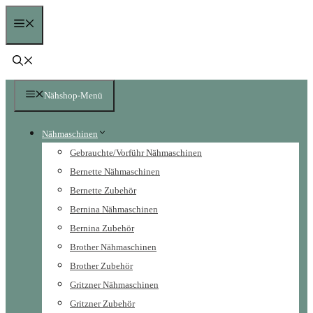
Zum
Menü
Inhalt
springen
Nähshop-Menü
Nähmaschinen
Gebrauchte/Vorführ Nähmaschinen
Bernette Nähmaschinen
Bernette Zubehör
Bernina Nähmaschinen
Bernina Zubehör
Brother Nähmaschinen
Brother Zubehör
Gritzner Nähmaschinen
Gritzner Zubehör