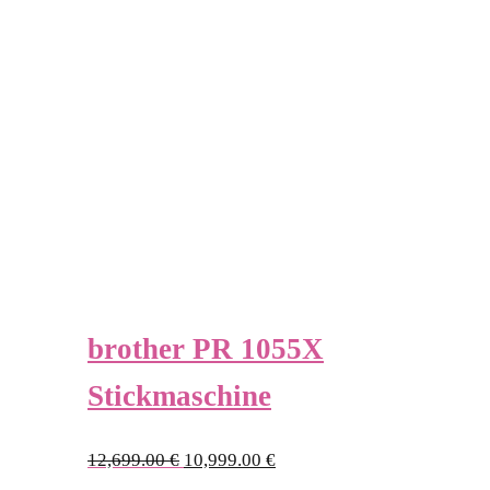
brother PR 1055X
Stickmaschine
Ursprünglicher
Aktueller
12,699.00
€
10,999.00
€
Preis
Preis