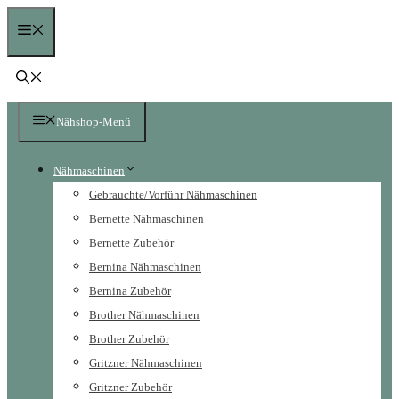
Zum
Menü
Inhalt
springen
Nähshop-Menü
Nähmaschinen
Gebrauchte/Vorführ Nähmaschinen
Bernette Nähmaschinen
Bernette Zubehör
Bernina Nähmaschinen
Bernina Zubehör
Brother Nähmaschinen
Brother Zubehör
Gritzner Nähmaschinen
Gritzner Zubehör