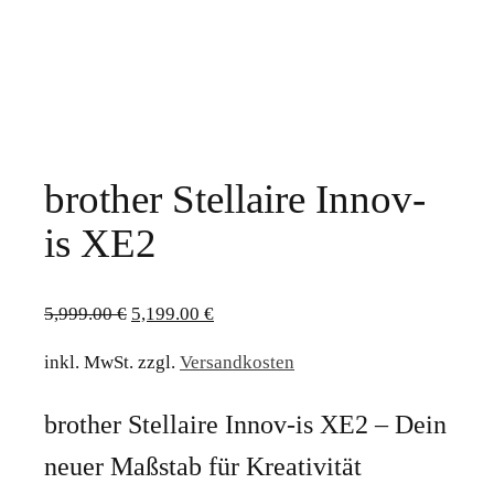
brother Stellaire Innov-
is XE2
Ursprünglicher
Aktueller
5,999.00
€
5,199.00
€
Preis
Preis
inkl. MwSt.
zzgl.
Versandkosten
war:
ist:
5,999.00 €
5,199.00 €.
brother Stellaire Innov-is XE2 – Dein
neuer Maßstab für Kreativität