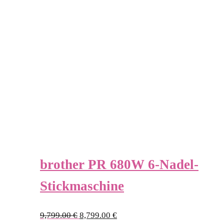
brother PR 680W 6-Nadel-
Stickmaschine
Ursprünglicher
Aktueller
9,799.00
€
8,799.00
€