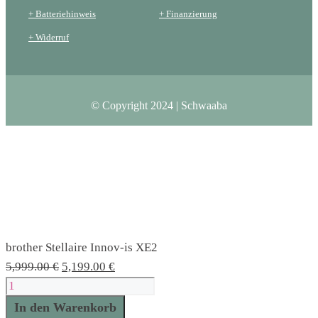
+ Batteriehinweis
+ Finanzierung
+ Widerruf
© Copyright 2024 | Schwaaba
brother Stellaire Innov-is XE2
Ursprünglicher
Aktueller
5,999.00
€
5,199.00
€
brother
Preis
Preis
Stellaire
war:
ist:
In den Warenkorb