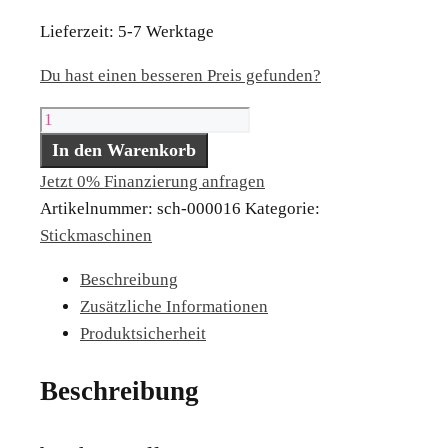
Lieferzeit:
5-7 Werktage
Du hast einen besseren Preis gefunden?
brother
Stellaire
In den Warenkorb
Innov-
Jetzt 0% Finanzierung anfragen
is
Artikelnummer:
sch-000016
Kategorie:
XE2
Stickmaschinen
Menge
Beschreibung
Zusätzliche Informationen
Produktsicherheit
Beschreibung