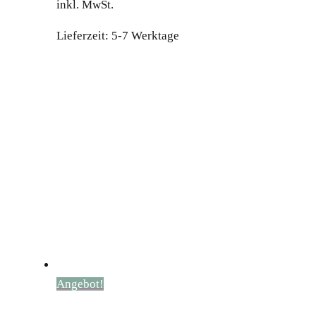
inkl. MwSt.
war:
ist:
5,999.00 €
5,399.00 €.
Lieferzeit:
5-7 Werktage
Angebot!