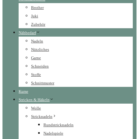
Brother
Juki
Zubehör
Nähbedarf
Nadeln
Nützliches
Garne
Schneiden
Stoffe
Schnittmuster
Kurse
Stricken & Häkeln
Wolle
Stricknadeln
Rundstricknadeln
Nadelspiele