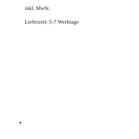
Preis
Preis
inkl. MwSt.
war:
ist:
9,799.00 €
8,799.00 €.
Lieferzeit:
5-7 Werktage