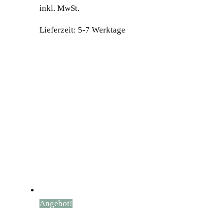
inkl. MwSt.
war:
ist:
12,699.00 €
10,999.00 €.
Lieferzeit:
5-7 Werktage
Angebot!