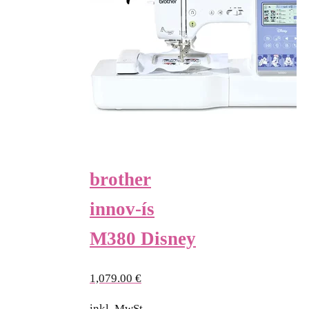
brother
innov-ís
M380 Disney
1,079.00
€
inkl. MwSt.