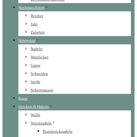
Stickmaschinen
Brother
Juki
Zubehör
Nähbedarf
Nadeln
Nützliches
Garne
Schneiden
Stoffe
Schnittmuster
Kurse
Stricken & Häkeln
Wolle
Stricknadeln
Rundstricknadeln