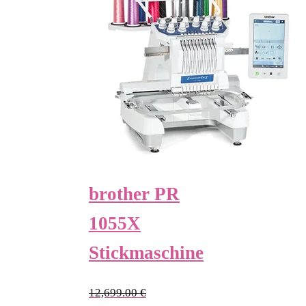
brother PR
1055X
Stickmaschine
12,699.00
€