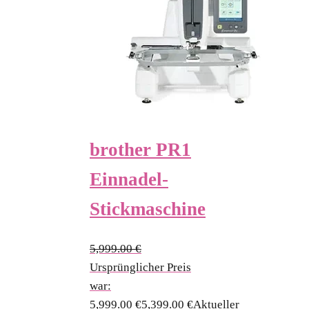
brother PR1
Einnadel-
Stickmaschine
5,999.00
€
Ursprünglicher Preis
war:
5,999.00 €
5,399.00
€
Aktueller