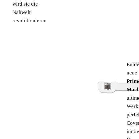
wird sie die
Nähwelt
revolutionieren
Entde
neue
Prim
Mach
ultim
Werk
perfe
Cover
innov