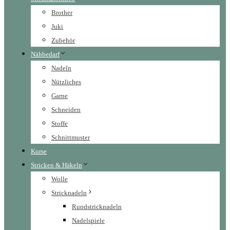
Brother
Juki
Zubehör
Nähbedarf
Nadeln
Nützliches
Garne
Schneiden
Stoffe
Schnittmuster
Kurse
Stricken & Häkeln
Wolle
Stricknadeln
Rundstricknadeln
Nadelspiele