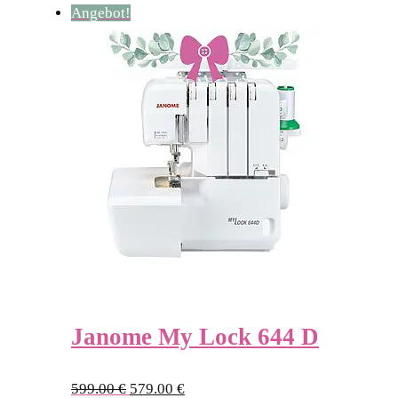
Angebot!
Janome My Lock 644 D
Ursprünglicher
Aktueller
599.00
€
579.00
€