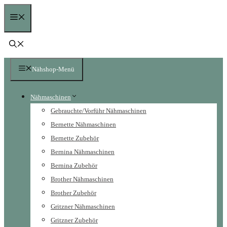
Zum
Menü
Inhalt
springen
Nähshop-Menü
Nähmaschinen
Gebrauchte/Vorführ Nähmaschinen
Bernette Nähmaschinen
Bernette Zubehör
Bernina Nähmaschinen
Bernina Zubehör
Brother Nähmaschinen
Brother Zubehör
Gritzner Nähmaschinen
Gritzner Zubehör