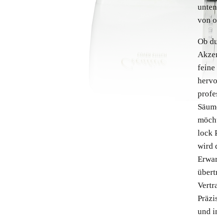
unten
von o
Ob du
Akzen
feine
hervo
profe
Säume
möcht
lock 
wird 
Erwa
übert
Vertr
Präzi
und i