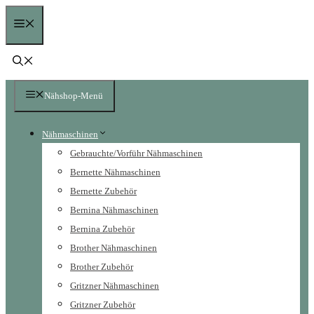
Zum
Menü
Inhalt
springen
Nähshop-Menü
Nähmaschinen
Gebrauchte/Vorführ Nähmaschinen
Bernette Nähmaschinen
Bernette Zubehör
Bernina Nähmaschinen
Bernina Zubehör
Brother Nähmaschinen
Brother Zubehör
Gritzner Nähmaschinen
Gritzner Zubehör