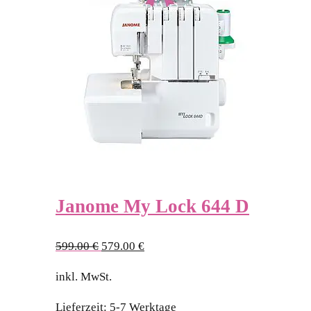
Janome My Lock 644 D
Ursprünglicher
Aktueller
599.00
€
579.00
€
Preis
Preis
inkl. MwSt.
war:
ist:
599.00 €
579.00 €.
Lieferzeit:
5-7 Werktage