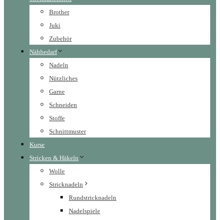
Brother
Juki
Zubehör
Nähbedarf
Nadeln
Nützliches
Garne
Schneiden
Stoffe
Schnittmuster
Kurse
Stricken & Häkeln
Wolle
Stricknadeln
Rundstricknadeln
Nadelspiele