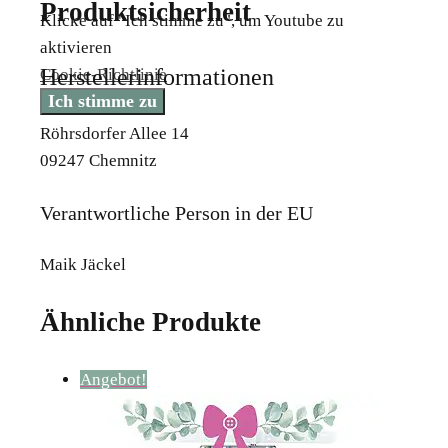
Produktsicherheit
Klicke auf "Ich stimme zu", um Youtube zu
aktivieren
Herstellerinformationen
Cookie-Richtlinie
Ich stimme zu
Röhrsdorfer Allee 14
09247 Chemnitz
Verantwortliche Person in der EU
Maik Jäckel
Ähnliche Produkte
Angebot!