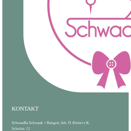
KONTAKT
SchwaaBa Schwaak + Bangert, Inh. D. Köster e.K.
Schulstr. 12