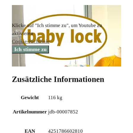
Klicke auf "Ich stimme zu", um Youtube zu
aktivieren
Cookie-Richtlinie
Ich stimme zu
Zusätzliche Informationen
Gewicht
116 kg
Artikelnummer
jdb-00007852
EAN
4251786602810