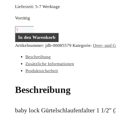
Lieferzeit:
5-7 Werktage
Vorrätig
baby
lock
In den Warenkorb
Gürtelschlaufenfalter
Artikelnummer:
jdb-00085579
Kategorie:
Over- und C
1
Beschreibung
1/2"
Zusätzliche Informationen
(38,1
Produktsicherheit
mm)
Menge
Beschreibung
baby lock Gürtelschlaufenfalter 1 1/2″