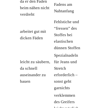
da er den Faden
Fadens am
beim nähen nicht
Nahtanfang
verdreht
Fehlstiche und
“fressen” des
arbeitet gut mit
Stoffes bei
dicken Fäden
elastischen
dünnen Stoffen
Spezialnadeln
leicht zu säubern,
für Jeans und
da schnell
Stretch
auseinander zu
erforderlich –
bauen
sonst geht
garnichts
verklemmen
des Greifers