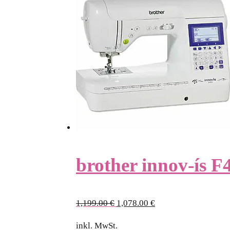
brother innov-ís F
Ursprünglicher
Aktueller
1,199.00
€
1,078.00
€
Preis
Preis
inkl. MwSt.