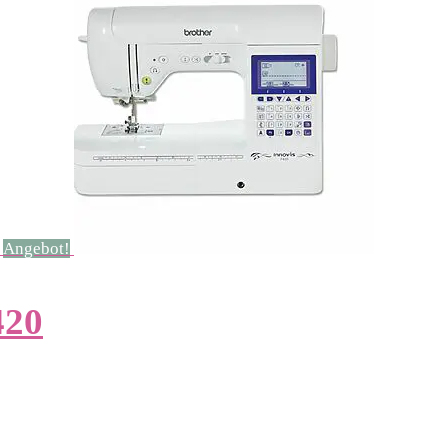
Angebot!
420