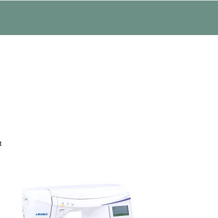
Nach
t
Beliebtheit
sortiert