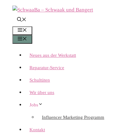
Zum
Inhalt
springen
Menü
Menü
Neues aus der Werkstatt
Reparatur-Service
Schultüten
Wir über uns
Jobs
Influencer Marketing Programm
Kontakt