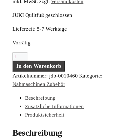
inkl. MwSt.
zzgl.
Versandkosten
JUKI Quiltfuß geschlossen
Lieferzeit:
5-7 Werktage
Vorrätig
JUKI
Quiltfuß
In den Warenkorb
geschlossen
Artikelnummer:
jdb-0010460
Kategorie:
Menge
Nähmaschinen Zubehör
Beschreibung
Zusätzliche Informationen
Produktsicherheit
Beschreibung