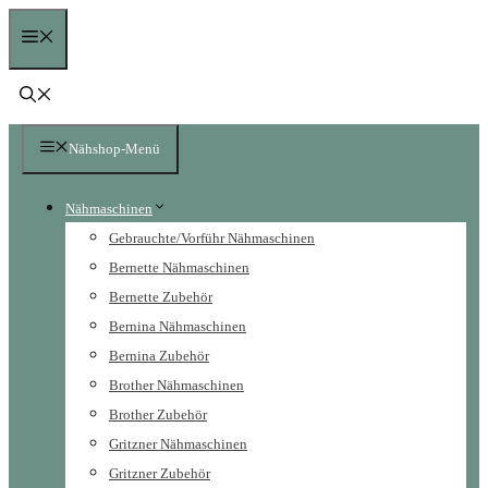
Zum
Menü
Inhalt
springen
Nähshop-Menü
Nähmaschinen
Gebrauchte/Vorführ Nähmaschinen
Bernette Nähmaschinen
Bernette Zubehör
Bernina Nähmaschinen
Bernina Zubehör
Brother Nähmaschinen
Brother Zubehör
Gritzner Nähmaschinen
Gritzner Zubehör