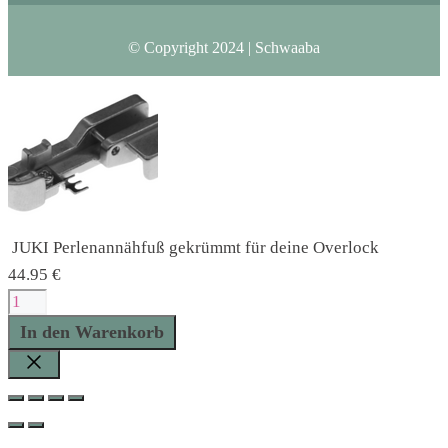
© Copyright 2024 | Schwaaba
JUKI Perlenannähfuß gekrümmt für deine Overlock
44.95
€
JUKI
Perlenannähfuß
In den Warenkorb
gekrümmt
für
Schließen
deine
Overlock