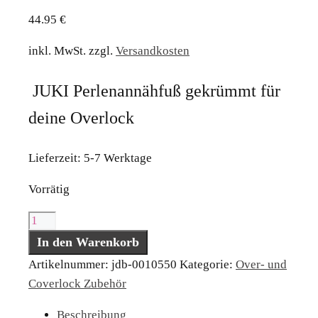
44.95
€
inkl. MwSt.
zzgl.
Versandkosten
JUKI Perlenannähfuß gekrümmt für
deine Overlock
Lieferzeit:
5-7 Werktage
Vorrätig
JUKI
Perlenannähfuß
In den Warenkorb
gekrümmt
Artikelnummer:
jdb-0010550
Kategorie:
Over- und
für
Coverlock Zubehör
deine
Beschreibung
Overlock