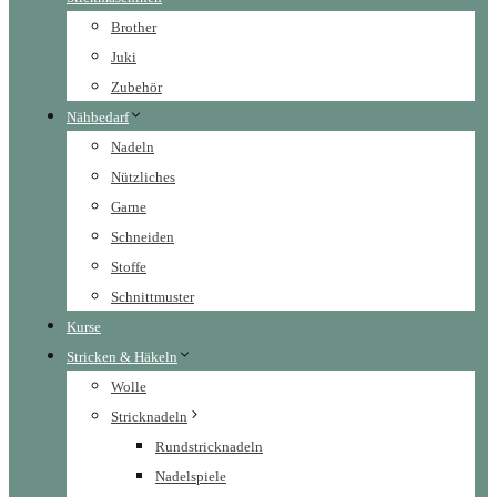
Brother
Juki
Zubehör
Nähbedarf
Nadeln
Nützliches
Garne
Schneiden
Stoffe
Schnittmuster
Kurse
Stricken & Häkeln
Wolle
Stricknadeln
Rundstricknadeln
Nadelspiele