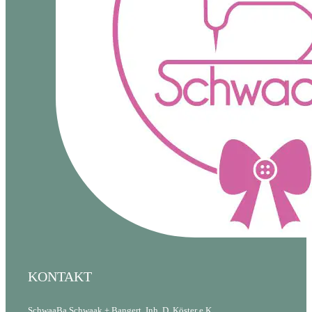
KONTAKT
SchwaaBa Schwaak + Bangert, Inh. D. Köster e.K.