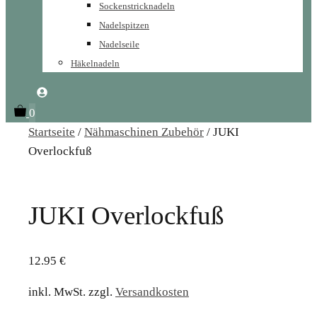
Sockenstricknadeln
Nadelspitzen
Nadelseile
Häkelnadeln
0
Startseite
/
Nähmaschinen Zubehör
/ JUKI
Overlockfuß
JUKI Overlockfuß
12.95
€
inkl. MwSt.
zzgl.
Versandkosten