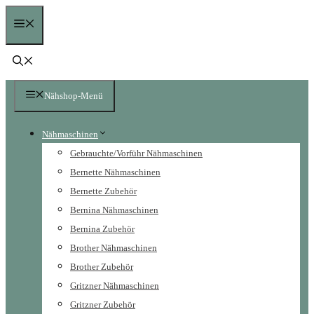
Zum
Menü
Inhalt
springen
Nähshop-Menü
Nähmaschinen
Gebrauchte/Vorführ Nähmaschinen
Bernette Nähmaschinen
Bernette Zubehör
Bernina Nähmaschinen
Bernina Zubehör
Brother Nähmaschinen
Brother Zubehör
Gritzner Nähmaschinen
Gritzner Zubehör