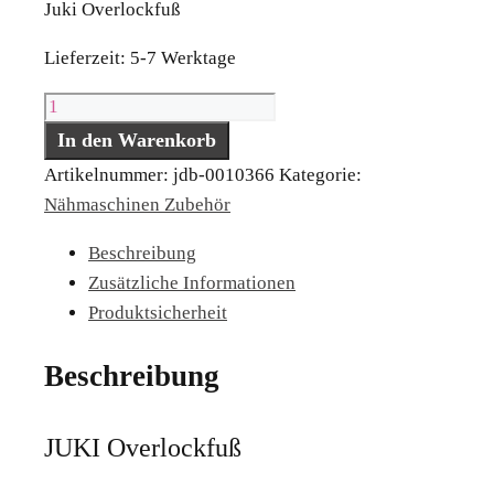
Juki Overlockfuß
Lieferzeit:
5-7 Werktage
JUKI
Overlockfuß
In den Warenkorb
Menge
Artikelnummer:
jdb-0010366
Kategorie:
Nähmaschinen Zubehör
Beschreibung
Zusätzliche Informationen
Produktsicherheit
Beschreibung
JUKI Overlockfuß