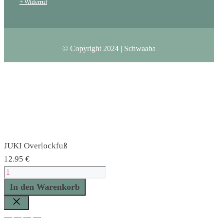
+ Widerruf
© Copyright 2024 | Schwaaba
JUKI Overlockfuß
12.95
€
JUKI
Overlockfuß
In den Warenkorb
Menge
Schließen