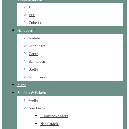
Brother
Juki
Zubehör
Nähbedarf
Nadeln
Nützliches
Garne
Schneiden
Stoffe
Schnittmuster
Kurse
Stricken & Häkeln
Wolle
Stricknadeln
Rundstricknadeln
Nadelspiele