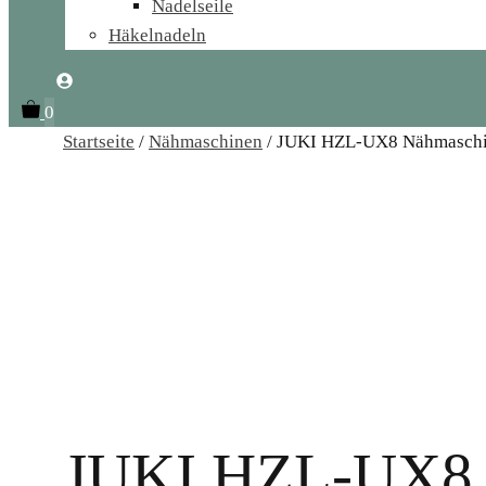
Nadelseile
Häkelnadeln
0
Startseite
/
Nähmaschinen
/ JUKI HZL-UX8 Nähmasch
JUKI HZL-UX8 