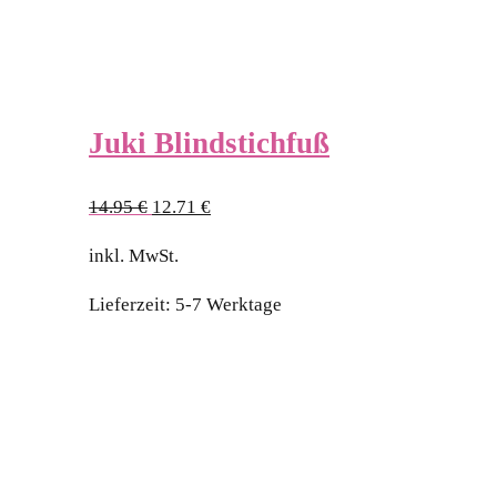
Juki Blindstichfuß
Ursprünglicher
Aktueller
14.95
€
12.71
€
Preis
Preis
inkl. MwSt.
war:
ist:
14.95 €
12.71 €.
Lieferzeit:
5-7 Werktage