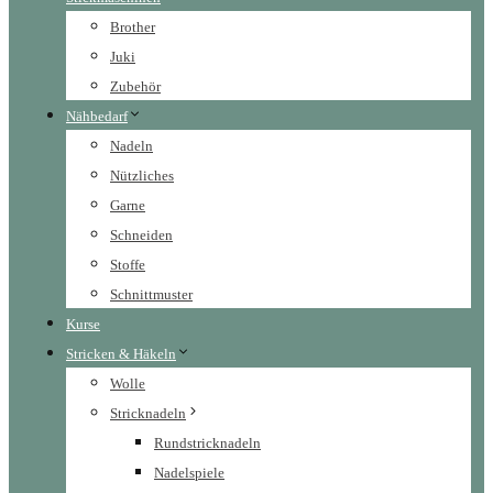
Brother
Juki
Zubehör
Nähbedarf
Nadeln
Nützliches
Garne
Schneiden
Stoffe
Schnittmuster
Kurse
Stricken & Häkeln
Wolle
Stricknadeln
Rundstricknadeln
Nadelspiele