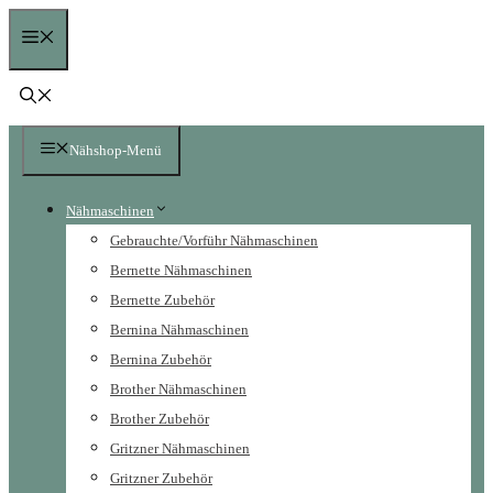
Zum
Menü
Inhalt
springen
Nähshop-Menü
Nähmaschinen
Gebrauchte/Vorführ Nähmaschinen
Bernette Nähmaschinen
Bernette Zubehör
Bernina Nähmaschinen
Bernina Zubehör
Brother Nähmaschinen
Brother Zubehör
Gritzner Nähmaschinen
Gritzner Zubehör