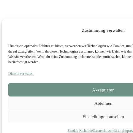
Zustimmung verwalten
Um dir ein optimales Erlebnis zu bieten, verwenden wir Technologien wie Cookies, um 
darauf zuzugreifen. Wenn du diesen Technologien zustimmst, können wir Daten wie das S
Website verarbeiten. Wenn du deine Zustimmung nicht erteilst oder zurückziehst, könn
beeinträchtigt werden.
Dienste verwalten
Akzeptieren
Ablehnen
Einstellungen ansehen
Cookie-Richtlinie
Datenschutzerklärung
Impre