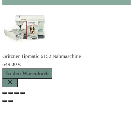
Gritzner Tipmatic 6152 Nähmaschine
649.00
€
Gritzner
In den Warenkorb
Tipmatic
6152
Schließen
Nähmaschine
Menge