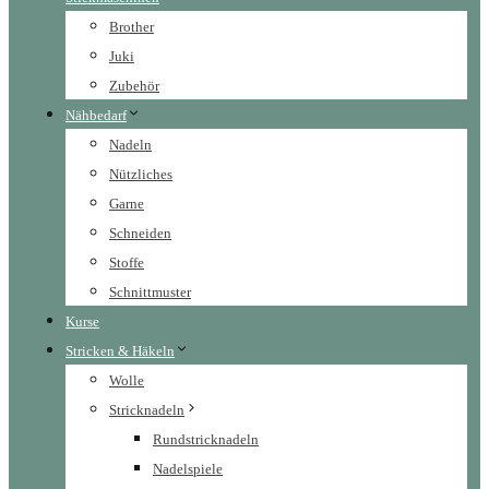
Brother
Juki
Zubehör
Nähbedarf
Nadeln
Nützliches
Garne
Schneiden
Stoffe
Schnittmuster
Kurse
Stricken & Häkeln
Wolle
Stricknadeln
Rundstricknadeln
Nadelspiele