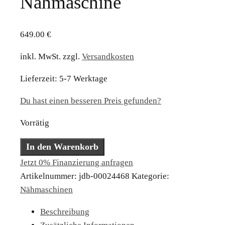
Nähmaschine
649.00
€
inkl. MwSt.
zzgl.
Versandkosten
Lieferzeit:
5-7 Werktage
Du hast einen besseren Preis gefunden?
Vorrätig
Gritzner
In den Warenkorb
Tipmatic
Jetzt 0% Finanzierung anfragen
6152
Artikelnummer:
jdb-00024468
Kategorie:
Nähmaschine
Nähmaschinen
Menge
Beschreibung