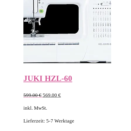
JUKI HZL-60
Ursprünglicher
Aktueller
599.00
€
569.00
€
Preis
Preis
inkl. MwSt.
war:
ist:
599.00 €
569.00 €.
Lieferzeit:
5-7 Werktage