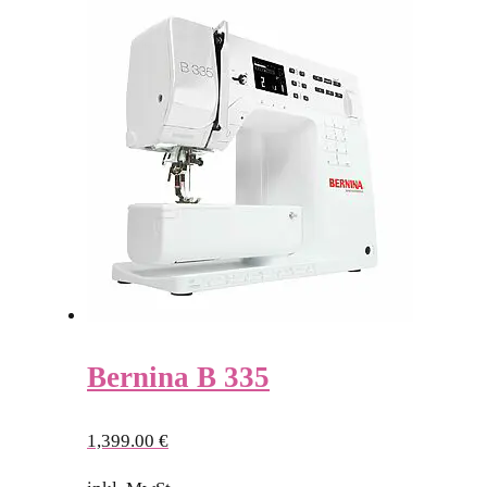
Bernina B 335
1,399.00
€