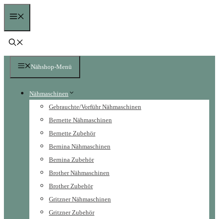
Zum
Menü
Inhalt
springen
Nähshop-Menü
Nähmaschinen
Gebrauchte/Vorführ Nähmaschinen
Bernette Nähmaschinen
Bernette Zubehör
Bernina Nähmaschinen
Bernina Zubehör
Brother Nähmaschinen
Brother Zubehör
Gritzner Nähmaschinen
Gritzner Zubehör