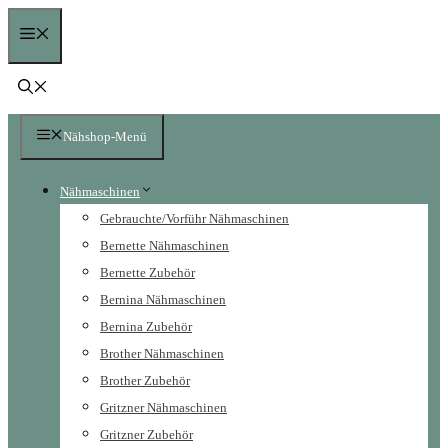
Zum
Menü
Inhalt
springen
Nähshop-Menü
Nähmaschinen
Gebrauchte/Vorführ Nähmaschinen
Bernette Nähmaschinen
Bernette Zubehör
Bernina Nähmaschinen
Bernina Zubehör
Brother Nähmaschinen
Brother Zubehör
Gritzner Nähmaschinen
Gritzner Zubehör