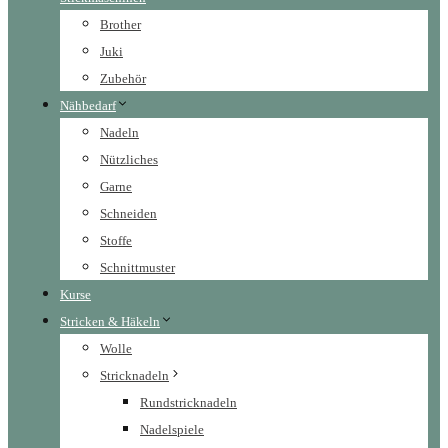
Brother
Juki
Zubehör
Nähbedarf
Nadeln
Nützliches
Garne
Schneiden
Stoffe
Schnittmuster
Kurse
Stricken & Häkeln
Wolle
Stricknadeln
Rundstricknadeln
Nadelspiele