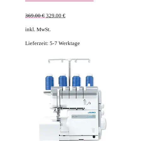
Ursprünglicher
Aktueller
369.00
€
329.00
€
Preis
Preis
inkl. MwSt.
war:
ist:
369.00 €
329.00 €.
Lieferzeit:
5-7 Werktage