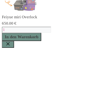
Feiyue miri Overlock
650.00
€
Feiyue
miri
In den Warenkorb
Overlock
Menge
Schließen