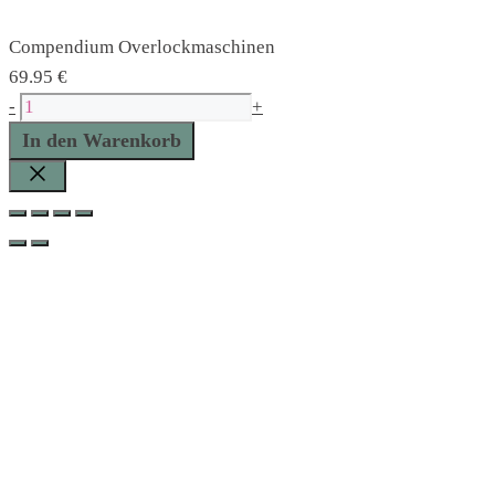
Compendium Overlockmaschinen
69.95
€
Compendium
-
+
Overlockmaschinen
In den Warenkorb
Menge
Schließen