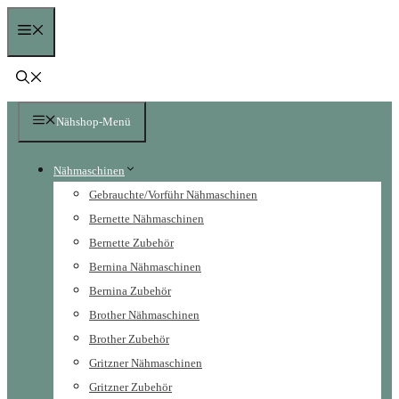
Zum
Menü
Inhalt
springen
Nähshop-Menü
Nähmaschinen
Gebrauchte/Vorführ Nähmaschinen
Bernette Nähmaschinen
Bernette Zubehör
Bernina Nähmaschinen
Bernina Zubehör
Brother Nähmaschinen
Brother Zubehör
Gritzner Nähmaschinen
Gritzner Zubehör