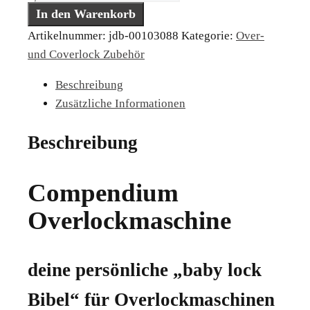
Overlockmaschinen
In den Warenkorb
Menge
Artikelnummer:
jdb-00103088
Kategorie:
Over-
und Coverlock Zubehör
Beschreibung
Zusätzliche Informationen
Beschreibung
Compendium
Overlockmaschine
deine persönliche „baby lock
Bibel“ für Overlockmaschinen