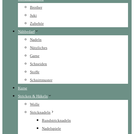
Brother
Juki
Zubehör
Nähbedarf
Nadeln
Nützliches
Garne
Schneiden
Stoffe
Schnittmuster
Kurse
Stricken & Häkeln
Wolle
Stricknadeln
Rundstricknadeln
Nadelspiele