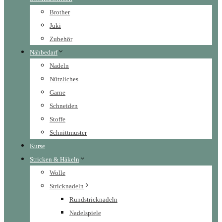
Brother
Juki
Zubehör
Nähbedarf
Nadeln
Nützliches
Garne
Schneiden
Stoffe
Schnittmuster
Kurse
Stricken & Häkeln
Wolle
Stricknadeln
Rundstricknadeln
Nadelspiele