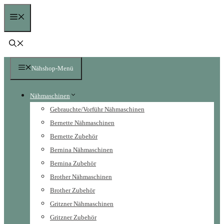
Zum
Menü
Inhalt
springen
Nähshop-Menü
Nähmaschinen
Gebrauchte/Vorführ Nähmaschinen
Bernette Nähmaschinen
Bernette Zubehör
Bernina Nähmaschinen
Bernina Zubehör
Brother Nähmaschinen
Brother Zubehör
Gritzner Nähmaschinen
Gritzner Zubehör