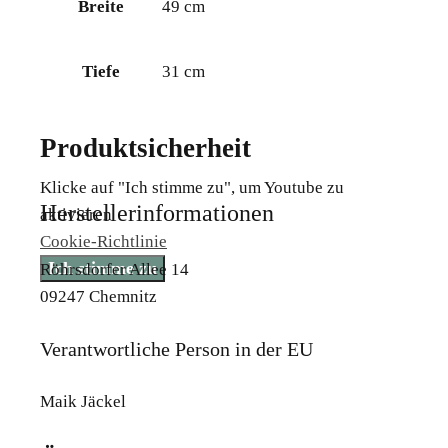
Breite
49 cm
Tiefe
31 cm
Produktsicherheit
Klicke auf "Ich stimme zu", um Youtube zu
Herstellerinformationen
aktivieren
Cookie-Richtlinie
Ich stimme zu
Röhrsdorfer Allee 14
09247 Chemnitz
Verantwortliche Person in der EU
Maik Jäckel