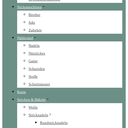
Stickmaschinen
Brother
Juki
Zubehör
Nähbedarf
Nadeln
Nützliches
Garne
Schneiden
Stoffe
Schnittmuster
Kurse
Stricken & Häkeln
Wolle
Stricknadeln
Rundstricknadeln