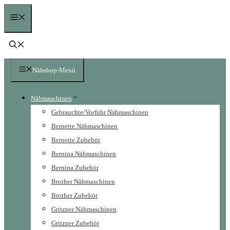
Zum
Menü
Inhalt
springen
Nähshop-Menü
Nähmaschinen
Gebrauchte/Vorführ Nähmaschinen
Bernette Nähmaschinen
Bernette Zubehör
Bernina Nähmaschinen
Bernina Zubehör
Brother Nähmaschinen
Brother Zubehör
Gritzner Nähmaschinen
Gritzner Zubehör