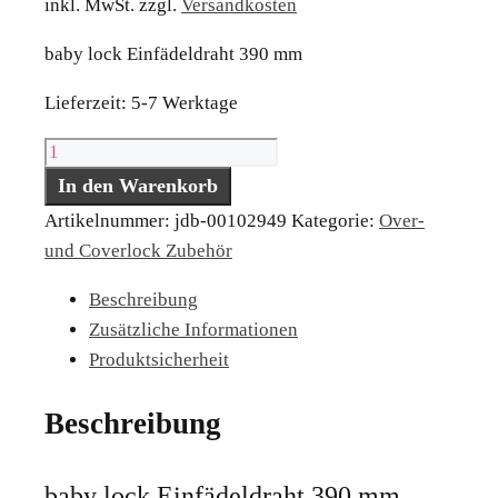
inkl. MwSt.
zzgl.
Versandkosten
baby lock Einfädeldraht 390 mm
Lieferzeit:
5-7 Werktage
baby
lock
In den Warenkorb
Einfädeldraht
Artikelnummer:
jdb-00102949
Kategorie:
Over-
390
und Coverlock Zubehör
mm
Beschreibung
Menge
Zusätzliche Informationen
Produktsicherheit
Beschreibung
baby lock Einfädeldraht 390 mm