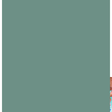
48 mm – 15
54.95
€
mm
inkl. MwSt.
111.00
€
Lieferzeit:
5-7
Werktage
inkl. MwSt.
Lieferzeit:
5-7
Werktage