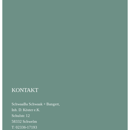
199.95
€
inkl. MwSt.
Lieferzeit:
5-7
Werktage
KONTAKT
SchwaaBa Schwaak + Bangert,
Inh. D. Köster e.K.
Schulstr. 12
58332 Schwelm
T: 02336-17193