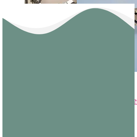
baby lock
baby lock
Doppelfaltschrägbinder
Einzelumschlage
mit
5/8″ (15,875
Führungsrechen
mm)