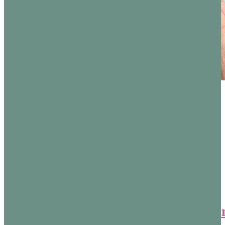
baby lock
Flachsohlenfuß
baby lock
64.95
€
Füßchen Set
inkl. MwSt.
für
Lieferzeit:
5-7
Overlockmaschi
Werktage