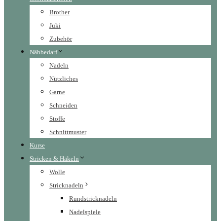
Brother
Juki
Zubehör
Nähbedarf
Nadeln
Nützliches
Garne
Schneiden
Stoffe
Schnittmuster
Kurse
Stricken & Häkeln
Wolle
Stricknadeln
Rundstricknadeln
Nadelspiele